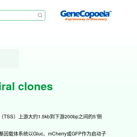

ral clones
Lentivira
• OmicsLink™ 
提供超过18,
SS）上游大约1.5kb到下游200bp之间的5’侧
• OmicsLink™ 
提供客户定制
体系统以Gluc、mCherry或GFP作为启动子
• OmicsLink™ 