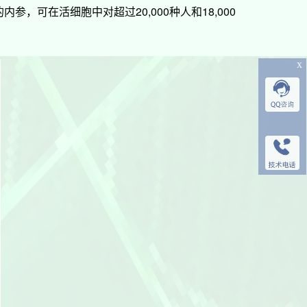
，可在活细胞中对超过20,000种人和18,000
提供客户定制
• GLuc-ON™ pr
提供客户定制
x
• OmicsLink™ 
提供定制慢病
• Genome-CRI
为客户感兴趣的基
• OmicsLink™ 
提供预制和定