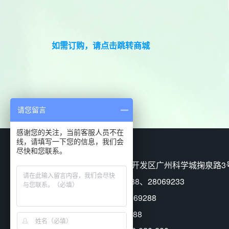
如需订购，请点击跳转商城
请您留言
感谢您的关注，当前客服人员不在
线，请填写一下您的信息，我们会
尽快和您联系。
地址：广州高新技术产业开发区广州科学城掬泉路3号广
电话(Tel)：(020) 28069288、28069233
技术支持热线：(020) 28069288
传真(Fax)：(020) 28069288