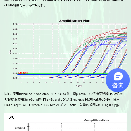
cDNA随后可用于qPCR分析。
• 
与A
用
• 
是
样
• 
确
• C
细
高
图1：使用BlazeTaq™ two-step RT-qPCR体系扩增β-actin。10倍梯度稀释HeLa细胞
RNA提取物用SureScript™ First-Strand cDNA Synthesis Kit逆转录成cDNA，使用
BlazeTaq™ SYBR Green qPCR Mix 2.0扩增β-actin，总量的范围为100 ng至1 pg。