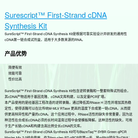
• 
一
Surescript™ First-Strand cDNA
检
• 
Synthesis Kit
用
SureScript™ First-Strand cDNA Synthesis Kit是根据可靠实验设计并研发的通用性
O
cDNA第一链合成试剂盒，适用于大多数来源的RNA。
产品优势
• 
基
定
简便有效
• 
效能可靠
R
性价比高
同
SureScript™ First-Strand cDNA Synthesis Kit包含逆转录酶和一整套特殊试剂组合，
F
其cDNA产物适用于基因克隆、cDNA文库构建，以及定量PCR扩增。
本产品使用的是经基因工程改造的逆转录酶，通过降低其RNase H 活性并增加其热稳
• 
定性，使得该酶可以在比传统M-MLV RTase 更高的温度下合成第一链cDNA，从而提
使
供更高特异性和产量的cDNA。这个应用过程中，RNase活性的缺失非常重要，因为这
库
种活性在合成长cDNA必须的长时间温育过程中会使模板降解。这种活性的缺失，可用
• 
于生产长链cDNA和构建含高比例全长cDNA的文库。
由
SureScript™ First-Strand cDNA Synthesis Kit可与BlazeTaq™ SYBR Green qPCR
文
Master Mix 2.0结合使用，作为two-step RT-qPCR的第一步，将mRNA转化为cDNA；