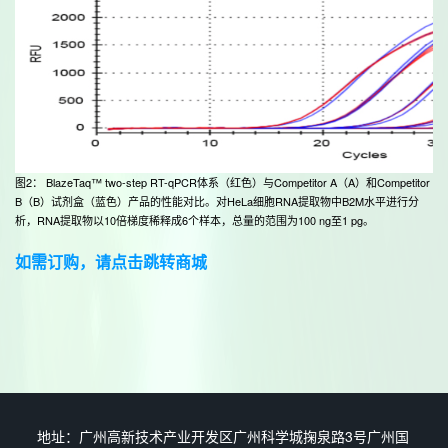
图2： BlazeTaq™ two-step RT-qPCR体系（红色）与Competitor A（A）和Competitor
B（B）试剂盒（蓝色）产品的性能对比。对HeLa细胞RNA提取物中B2M水平进行分
析，RNA提取物以10倍梯度稀释成6个样本，总量的范围为100 ng至1 pg。
如需订购，请点击跳转商城
地址：广州高新技术产业开发区广州科学城掬泉路3号广州国