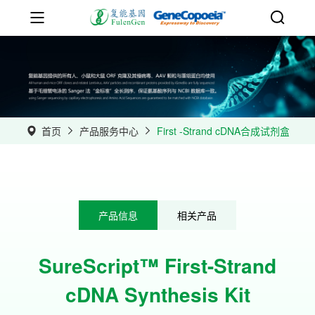
首页
产品服务中心
First -Strand cDNA合成试剂盒
产品信息
相关产品
SureScript™ First-Strand
q
cDNA Synthesis Kit
• 
与